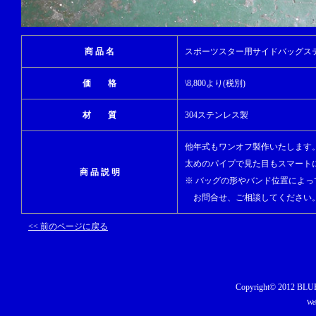
商 品 名
スポーツスター用サイドバッグステー 
価 格
\8,800より(税別)
材 質
304ステンレス製
他年式もワンオフ製作いたします。
太めのパイプで見た目もスマート
商 品 説 明
※ バッグの形やバンド位置によ
お問合せ、ご相談してください
<< 前のページに戻る
Copyright© 2012 BLU
Web